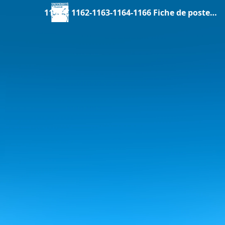
11 LEC 1162-1163-1164-1166 Fiche de poste lecteur-rice Anglais 2026.pdf