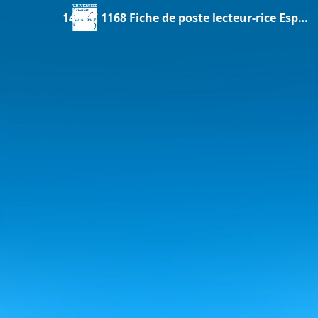
14 LEC 1168 Fiche de poste lecteur-rice Espagnol Amiens-2026-MAJ-validée.pdf