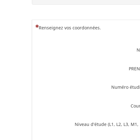
(Cette question est obligatoire)
Renseignez vos coordonnées.
PRE
Numéro étud
Cour
Niveau d'étude (L1, L2, L3, M1,