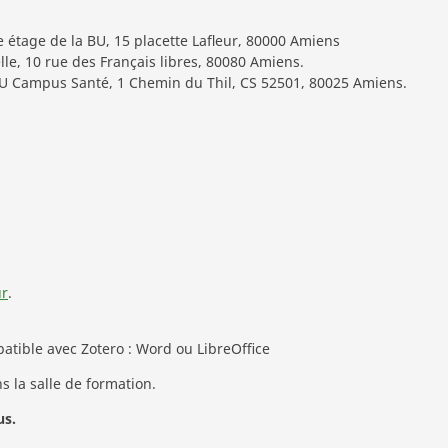
e étage de la BU, 15 placette Lafleur, 80000 Amiens
elle, 10 rue des Français libres, 80080 Amiens.
 BU Campus Santé, 1 Chemin du Thil, CS 52501, 80025 Amiens.
ur
.
patible avec Zotero : Word ou LibreOffice
 la salle de formation.
us.