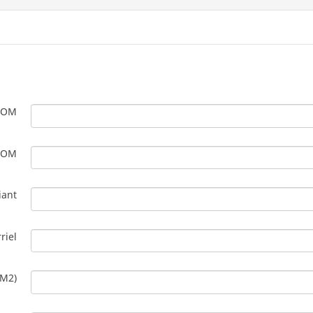
NOM
NOM
iant
riel
 M2)