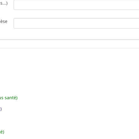
...)
hèse
s santé)
)
é)